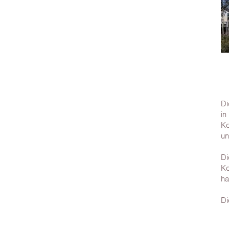
Di
in
Ko
un
Di
Ko
ha
Di