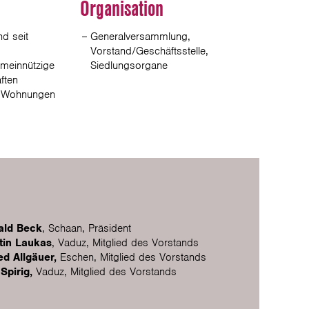
l
Organisation
d seit
Generalversammlung,
Vorstand/Geschäftsstelle,
meinnützige
Siedlungsorgane
ften
0 Wohnungen
ald Beck
, Schaan, Präsident
tin Laukas
, Vaduz, Mitglied des Vorstands
ed Allgäuer,
Eschen, Mitglied des Vorstands
Spirig,
Vaduz, Mitglied des Vorstands