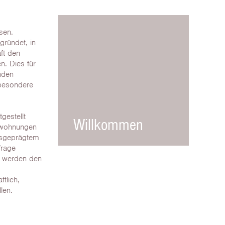
sen.
ründet, in
ft den
n. Dies für
inden
sbesondere
gestellt
Willkommen
etwohnungen
ausgeprägtem
frage
t werden den
tlich,
len.