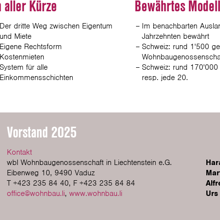
n aller Kürze
Bewährtes Model
Der dritte Weg zwischen Eigentum
Im benachbarten Auslan
und Miete
Jahrzehnten bewährt
Eigene Rechtsform
Schweiz: rund 1'500 ge
Kostenmieten
Wohnbaugenossenscha
System für alle
Schweiz: rund 170'00
Einkommensschichten
resp. jede 20.
Vorstand 2025
Kontakt
wbl Wohnbaugenossenschaft in Liechtenstein e.G.
Har
Eibenweg 10, 9490 Vaduz
Mar
T +423 235 84 40, F +423 235 84 84
Alfr
office@wohnbau.li
,
www.wohnbau.li
Urs 