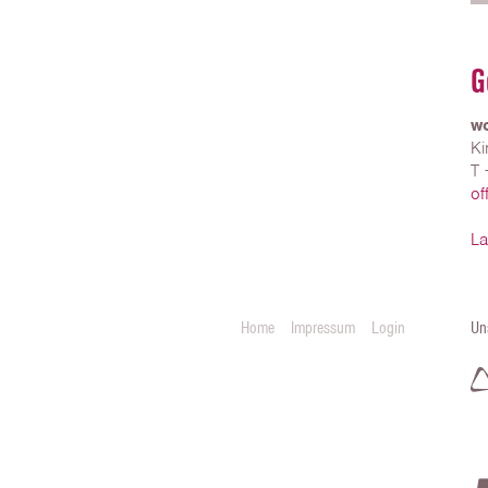
G
wo
Ki
T 
of
La
Home
Impressum
Login
Un