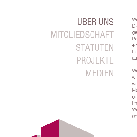
ÜBER UNS
Wi
Di
MITGLIEDSCHAFT
ge
Be
STATUTEN
ei
Li
PROJEKTE
au
MEDIEN
Wi
wi
we
Ma
ge
Im
Wi
ge