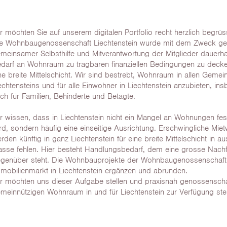
r möchten Sie auf unserem digitalen Portfolio recht herzlich begrüs
e Wohnbaugenossenschaft Liechtenstein wurde mit dem Zweck geg
meinsamer Selbsthilfe und Mitverantwortung der Mitglieder dauerha
darf an Wohnraum zu tragbaren finanziellen Bedingungen zu decke
ne breite Mittelschicht. Wir sind bestrebt, Wohnraum in allen Geme
echtensteins und für alle Einwohner in Liechtenstein anzubieten, in
ch für Familien, Behinderte und Betagte.
r wissen, dass in Liechtenstein nicht ein Mangel an Wohnungen fest
rd, sondern häufig eine einseitige Ausrichtung. Erschwingliche Mi
rden künftig in ganz Liechtenstein für eine breite Mittelschicht in 
sse fehlen. Hier besteht Handlungsbedarf, dem eine grosse Nach
genüber steht. Die Wohnbauprojekte der Wohnbaugenossenschaf
mobilienmarkt in Liechtenstein ergänzen und abrunden.
r möchten uns dieser Aufgabe stellen und praxisnah genossenschaf
meinnützigen Wohnraum in und für Liechtenstein zur Verfügung stel